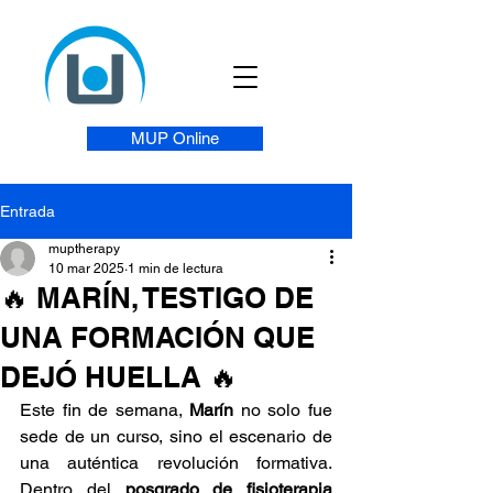
MUP Online
Entrada
muptherapy
10 mar 2025
1 min de lectura
🔥 MARÍN, TESTIGO DE
UNA FORMACIÓN QUE
DEJÓ HUELLA 🔥
Este fin de semana, 
Marín
 no solo fue 
sede de un curso, sino el escenario de 
una auténtica revolución formativa. 
Dentro del 
posgrado de fisioterapia 